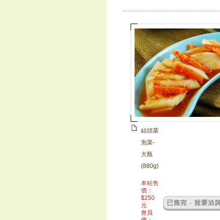
結頭菜
泡菜-
大瓶
(880g)
本站售
價：
$
250
元
會員