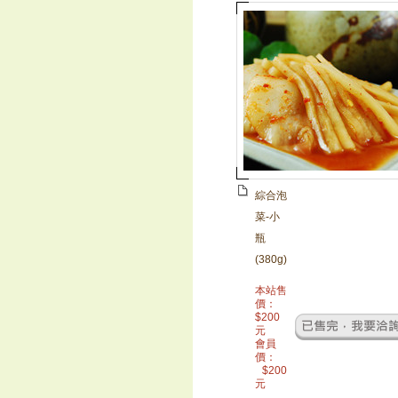
綜合泡
菜-小
瓶
(380g)
本站售
價：
$
200
元
會員
價：
$
200
元