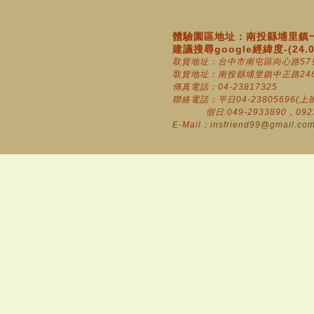
體驗園區地址：南投縣埔里鎮一
建議搜尋google經緯度-(24.010
取貨地址：台中市南屯區向心路57
取貨地址：南投縣埔里鎮中正路246
傳真電話：04-23817325
聯絡電話：平日04-23805696(上班時
假日:049-2933890，0923-8
E-Mail：
insfriend99@gmail.co