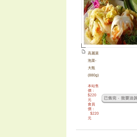
高麗菜
泡菜-
大瓶
(880g)
本站售
價：
$
220
元
會員
價：
$
220
元