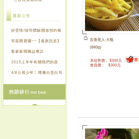
最新公告
好茭情/採筍體驗開放預約報
百香美人-大瓶
名囉~~【最新訊息】
筍苗開賣囉~~【最新訊息】
(880g)
客家新聞雜誌專訪
本站售價：
$
300
元
2015上半年有關我們的資
會員價：
$
300
元
訊，歡迎來點閱~~~
4/8公視少年ㄟ哩播出茭白筍
創意造紙