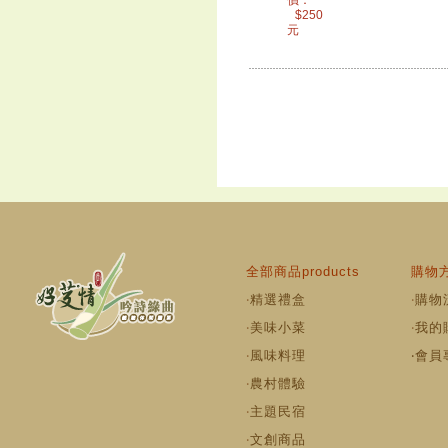
價：
$
250
元
全部商品products
購物方
‧
精選禮盒
‧
購物
‧
美味小菜
‧
我的
‧
風味料理
‧
會員
‧
農村體驗
‧
主題民宿
‧
文創商品