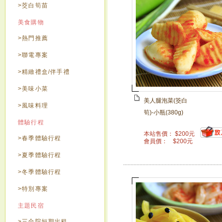
>茭白筍苗
美食購物
>熱門推薦
>聯電專案
>精緻禮盒/伴手禮
>美味小菜
美人腿泡菜(筊白
>風味料理
筍)-小瓶(380g)
體驗行程
本站售價：
$
200
元
>春季體驗行程
會員價：
$
200
元
>夏季體驗行程
>冬季體驗行程
>特別專案
主題民宿
>三合院短期出租