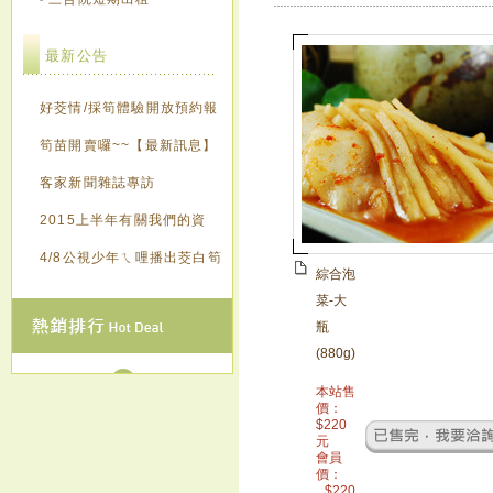
最新公告
好茭情/採筍體驗開放預約報
名囉~~【最新訊息】
筍苗開賣囉~~【最新訊息】
客家新聞雜誌專訪
2015上半年有關我們的資
訊，歡迎來點閱~~~
4/8公視少年ㄟ哩播出茭白筍
綜合泡
創意造紙
菜-大
瓶
(880g)
本站售
價：
$
220
元
會員
價：
$
220