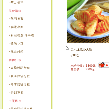
>茭白筍苗
美食購物
>熱門推薦
>聯電專案
>精緻禮盒/伴手禮
>美味小菜
美人腿泡菜-大瓶
>風味料理
(880g)
體驗行程
本站售價：
$
300
元
>春季體驗行程
會員價：
$
300
元
>夏季體驗行程
>冬季體驗行程
>特別專案
主題民宿
>三合院短期出租