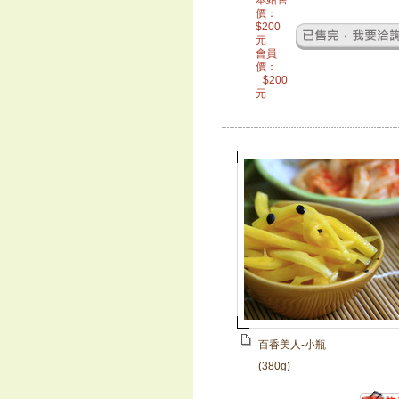
本站售
價：
$
200
元
會員
價：
$
200
元
百香美人-小瓶
(380g)