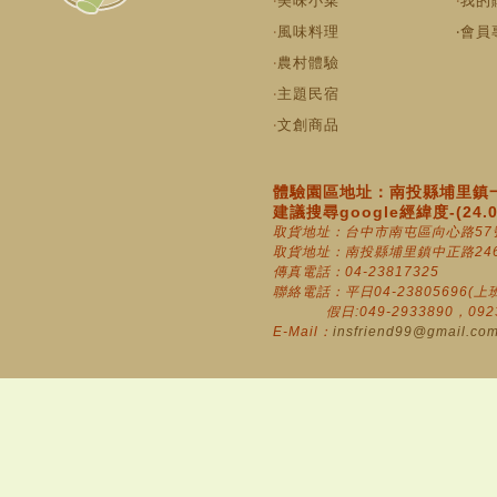
‧
美味小菜
‧
我的
‧
風味料理
‧
會員
‧
農村體驗
‧
主題民宿
‧
文創商品
體驗園區地址：南投縣埔里鎮一
建議搜尋google經緯度-(24.010
取貨地址：台中市南屯區向心路57
取貨地址：南投縣埔里鎮中正路246
傳真電話：04-23817325
聯絡電話：平日04-23805696(上班時
假日:049-2933890，0923-8
E-Mail：
insfriend99@gmail.co