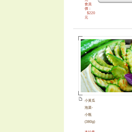
會員
價：
$
220
元
小黃瓜
泡菜-
小瓶
(380g)