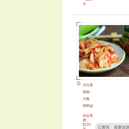
元
大白菜
泡菜-
大瓶
(880g)
本站售
價：
$
220
元