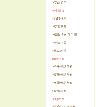
>茭白筍苗
美食購物
>熱門推薦
>聯電專案
>精緻禮盒/伴手禮
>美味小菜
>風味料理
體驗行程
>春季體驗行程
>夏季體驗行程
>冬季體驗行程
>特別專案
主題民宿
>三合院短期出租