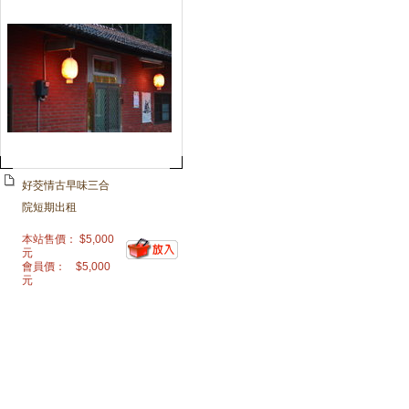
好茭情古早味三合
院短期出租
本站售價：
$
5,000
元
會員價：
$
5,000
元