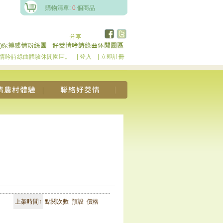
購物清單:
0
個商品
茭情吟詩綠曲體驗休閒園區。
| 登入
| 立即註冊
上架時間↑
點閱次數
預設
價格