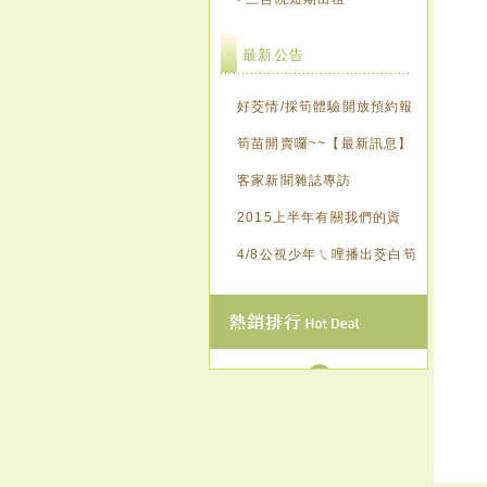
最新公告
好茭情/採筍體驗開放預約報
名囉~~【最新訊息】
筍苗開賣囉~~【最新訊息】
客家新聞雜誌專訪
2015上半年有關我們的資
訊，歡迎來點閱~~~
4/8公視少年ㄟ哩播出茭白筍
創意造紙