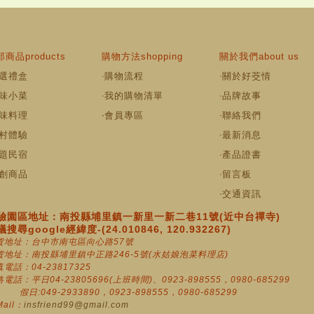
商品products
購物方法shopping
關於我們about us
選禮盒
‧
購物流程
‧
關於好茭情
味小菜
‧
我的購物清單
‧
品牌故事
味料理
‧
會員專區
‧
聯絡我們
村體驗
‧
最新消息
題民宿
‧
產品證書
創商品
‧
留言板
‧
交通資訊
驗園區地址：南投縣埔里鎮一新里一新二巷11號(近中台禪寺)
搜尋google經緯度-(24.010846, 120.932267)
貨地址：台中市南屯區向心路57號
貨地址：南投縣埔里鎮中正路246-5號(水姑娘泡菜料理店)
電話：04-23817325
電話：平日04-23805696(上班時間)、0923-898555，0980-685299
:049-2933890，0923-898555，0980-685299
Mail：
insfriend99@gmail.com