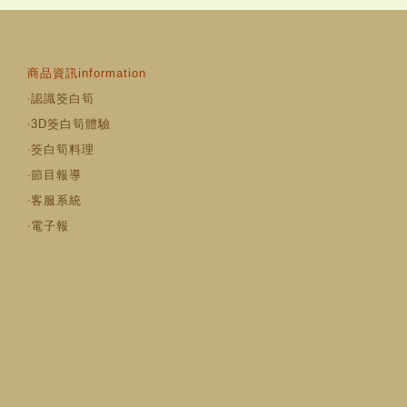
商品資訊information
‧
認識筊白筍
‧
3D筊白筍體驗
‧
筊白筍料理
‧
節目報導
‧
客服系統
‧
電子報