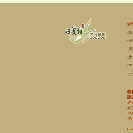
全部
‧
精
‧
美
‧
風
‧
農
‧
主
‧
文
體
建議
取
取
傳真
聯絡
假日
E-