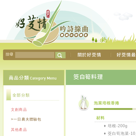
全部分類
泡菜培根香捲
文創商品
材料
>一日農夫體驗包
♦ 培根-200g
其他產品
♦
茭白筍泡菜-1