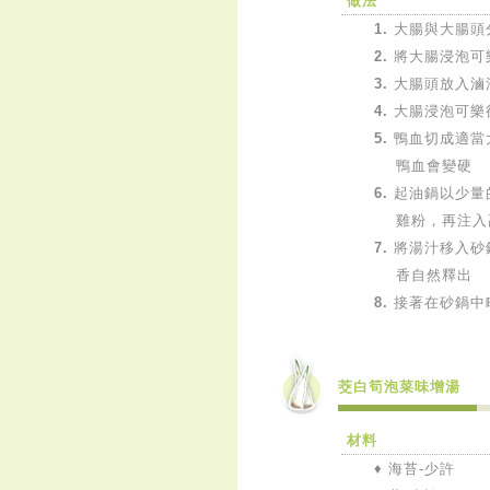
做法
1.
大腸與大腸頭
2.
將大腸浸泡可樂
3.
大腸頭放入滷
4.
大腸浸泡可樂
5.
鴨血切成適當
鴨血會變硬
6.
起油鍋以少量
雞粉，再注入
7.
將湯汁移入砂
香自然釋出
8.
接著在砂鍋中
茭白筍泡菜味增湯
材料
♦ 海苔-少許