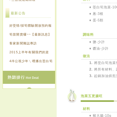
♦ 茭白筍泡菜-10
最新公告
♦
蔥-3根
♦
蛋-5顆
好茭情/採筍體驗開放預約報
名囉~~【最新訊息】
筍苗開賣囉~~【最新訊息】
調味料
♦
鹽-少許
客家新聞雜誌專訪
♦
醬油-少許
2015上半年有關我們的資
做法
訊，歡迎來點閱~~~
4/8公視少年ㄟ哩播出茭白筍
1.
將茭白筍泡菜
2.
將所有材料、
創意造紙
3.
起鍋加油烘煎
泡菜五更腸旺
材料
♦ 豬大腸-10g