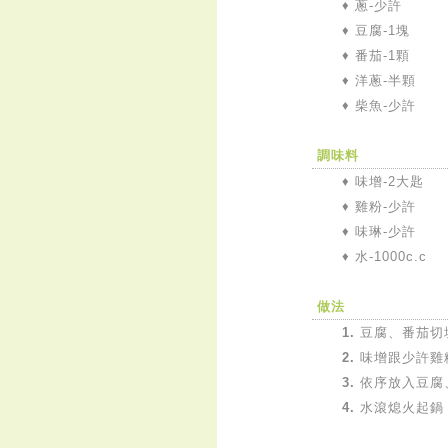
♦
蔥-少許
♦
豆腐-1塊
♦
番茄-1顆
♦
洋蔥-半顆
♦
柴魚-少許
調味料
♦
味增-2大匙
♦
雞粉-少許
♦ 味琳
-少許
♦
水
-1000c.c
做法
1.
豆腐、番茄切
2.
味增跟少許雞
3.
依序放入豆腐
4.
水滾熄火起鍋