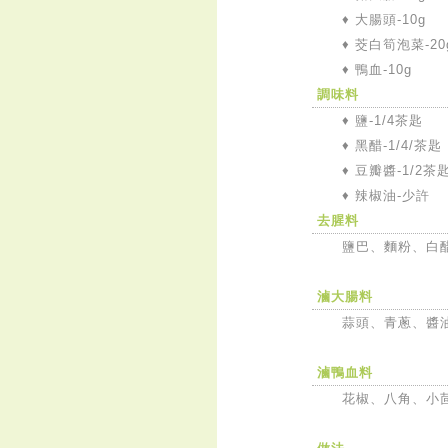
♦
大腸頭-10g
♦
茭白筍泡菜-20
♦
鴨血-10g
調味料
♦
鹽-1/4茶匙
♦
黑醋-1/4/茶匙
♦
豆瓣醬-1/2茶
♦
辣椒油-少許
去腥料
鹽巴、麵粉、白
滷大腸料
蒜頭、青蔥、醬
滷鴨血料
花椒、八角、小