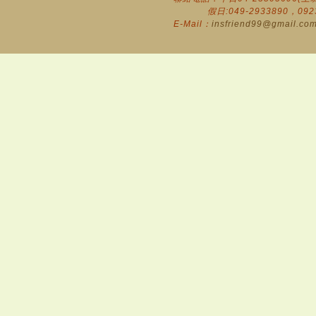
假日:049-2933890，0923-8
E-Mail：
insfriend99@gmail.co