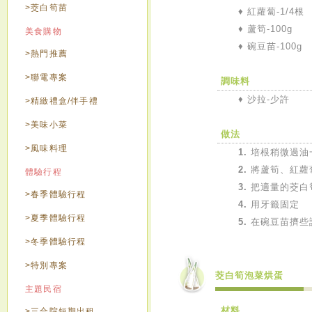
>茭白筍苗
♦
紅蘿蔔-1/4根
♦
蘆筍-100g
美食購物
♦
碗豆苗-100g
>熱門推薦
>聯電專案
調味料
♦
沙拉-少許
>精緻禮盒/伴手禮
>美味小菜
做法
>風味料理
1.
培根稍微過油
2.
將蘆筍、紅蘿
體驗行程
3.
把適量的茭白
>春季體驗行程
4.
用牙籤固定
>夏季體驗行程
5.
在碗豆苗擠些
>冬季體驗行程
>特別專案
茭白筍泡菜烘蛋
主題民宿
材料
>三合院短期出租