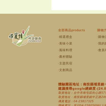
全部商品products
購物方
‧
精選禮盒
‧
購物
‧
美味小菜
‧
我的
‧
風味料理
‧
會員
‧
農村體驗
‧
主題民宿
‧
文創商品
體驗園區地址：南投縣埔里鎮一
建議搜尋google經緯度-(24.010
取貨地址：台中市南屯區向心路57
取貨地址：南投縣埔里鎮中正路246
傳真電話：04-23817325
聯絡電話：平日04-23805696(上班時