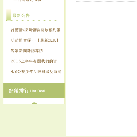
最新公告
好茭情/採筍體驗開放預約報
名囉~~【最新訊息】
筍苗開賣囉~~【最新訊息】
客家新聞雜誌專訪
2015上半年有關我們的資
訊，歡迎來點閱~~~
4/8公視少年ㄟ哩播出茭白筍
創意造紙