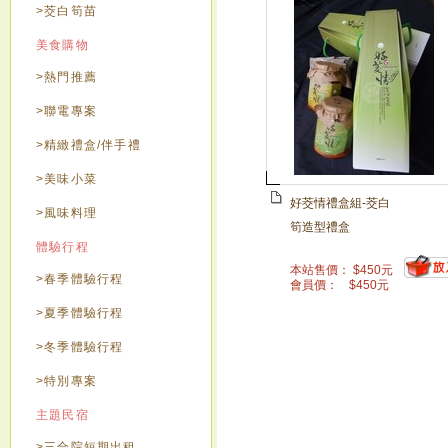
>茭白筍苗
美食購物
>熱門推薦
>聯電專案
>精緻禮盒/伴手禮
>美味小菜
好茭情禮盒組-茭白
>風味料理
筍造型禮盒
體驗行程
本站售價：
$
450
元
>春季體驗行程
會員價：
$
450
元
>夏季體驗行程
>冬季體驗行程
>特別專案
主題民宿
>三合院短期出租