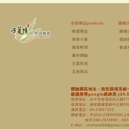
全部商品products
購物方
‧
精選禮盒
‧
購物
‧
美味小菜
‧
我的
‧
風味料理
‧
會員
‧
農村體驗
‧
主題民宿
‧
文創商品
體驗園區地址：南投縣埔里鎮一
建議搜尋google經緯度-(24.010
取貨地址：台中市南屯區向心路57
取貨地址：南投縣埔里鎮中正路246
傳真電話：04-23817325
聯絡電話：平日04-23805696(上班時
假日:049-2933890，0923-8
E-Mail：
insfriend99@gmail.co