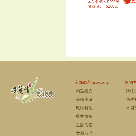
本站售價：
$
200
元
會員價：
$
200
元
全部商品products
購物方
‧
精選禮盒
‧
購物
‧
美味小菜
‧
我的
‧
風味料理
‧
會員
‧
農村體驗
‧
主題民宿
‧
文創商品