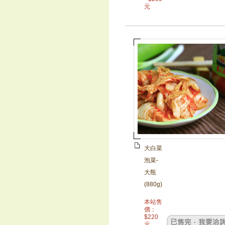
元
大白菜
泡菜-
大瓶
(880g)
本站售
價：
$
220
元