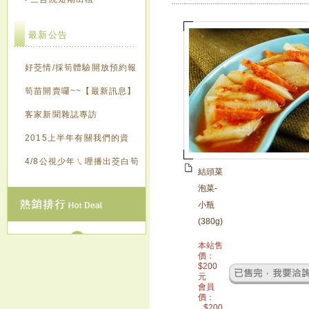
最新公告
好茭情/採筍體驗開放預約報
名囉~~【最新訊息】
筍苗開賣囉~~【最新訊息】
客家新聞雜誌專訪
2015上半年有關我們的資
訊，歡迎來點閱~~~
4/8公視少年ㄟ哩播出茭白筍
結頭菜
創意造紙
泡菜-
小瓶
(380g)
本站售
價：
$
200
元
會員
價：
$
200