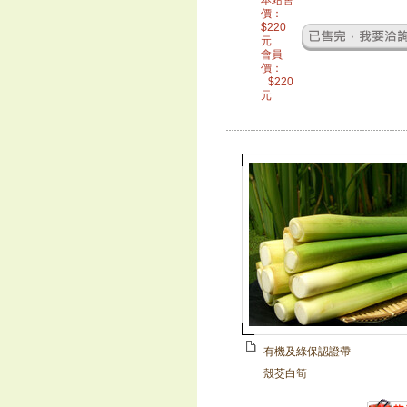
本站售
價：
$
220
元
會員
價：
$
220
元
有機及綠保認證帶
殼茭白筍