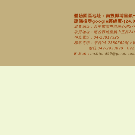
體驗園區地址：南投縣埔里鎮一
建議搜尋google經緯度-(24.010
取貨地址：台中市南屯區向心路57
取貨地址：南投縣埔里鎮中正路246
傳真電話：04-23817325
聯絡電話：平日04-23805696(上班時
假日:049-2933890，0923-8
E-Mail：
insfriend99@gmail.co