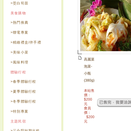
>茭白筍苗
美食購物
>熱門推薦
>聯電專案
>精緻禮盒/伴手禮
>美味小菜
高麗菜
>風味料理
泡菜-
體驗行程
小瓶
(380g)
>春季體驗行程
本站售
>夏季體驗行程
價：
$
200
>冬季體驗行程
元
會員
>特別專案
價：
$
200
主題民宿
元
>三合院短期出租