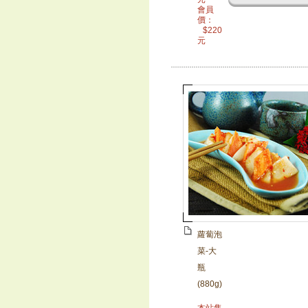
會員
價：
$
220
元
蘿蔔泡
菜-大
瓶
(880g)