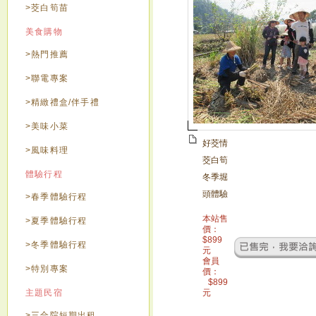
>茭白筍苗
美食購物
>熱門推薦
>聯電專案
>精緻禮盒/伴手禮
>美味小菜
好茭情
>風味料理
茭白筍
體驗行程
冬季堀
頭體驗
>春季體驗行程
本站售
>夏季體驗行程
價：
$
899
>冬季體驗行程
元
會員
>特別專案
價：
$
899
主題民宿
元
>三合院短期出租