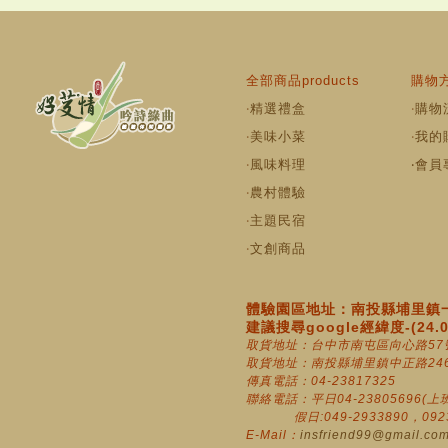
全部商品products
購物方
‧
精選禮盒
‧
購物
‧
美味小菜
‧
我的
‧
風味料理
‧
會員
‧
農村體驗
‧
主題民宿
‧
文創商品
體驗園區地址：南投縣埔里鎮一
建議搜尋google經緯度-(24.010
取貨地址：台中市南屯區向心路57
取貨地址：南投縣埔里鎮中正路246
傳真電話：04-23817325
聯絡電話：平日04-23805696(上班時
假日:049-2933890，0923-8
E-Mail：
insfriend99@gmail.co