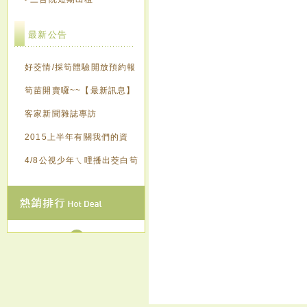
最新公告
好茭情/採筍體驗開放預約報
名囉~~【最新訊息】
筍苗開賣囉~~【最新訊息】
客家新聞雜誌專訪
2015上半年有關我們的資
訊，歡迎來點閱~~~
4/8公視少年ㄟ哩播出茭白筍
創意造紙